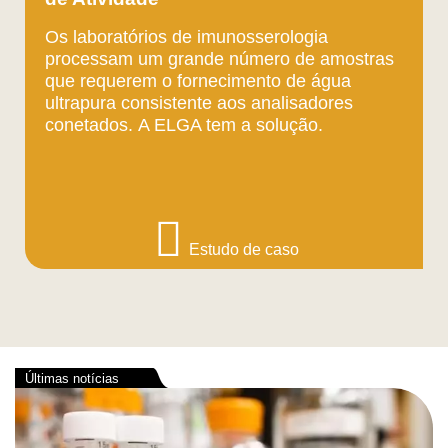
Os laboratórios de imunosserologia
processam um grande número de amostras
que requerem o fornecimento de água
ultrapura consistente aos analisadores
conetados. A ELGA tem a solução.
Estudo de caso