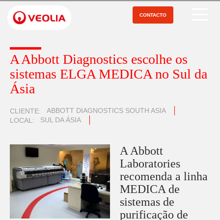
Pular
para
CONTACTO
Open Menu
o
conteúdo
principal
A Abbott Diagnostics escolhe os
sistemas ELGA MEDICA no Sul da
Ásia
ABBOTT DIAGNOSTICS SOUTH ASIA
CLIENTE
SUL DA ÁSIA
LOCAL
A Abbott
Laboratories
recomenda a linha
MEDICA de
sistemas de
purificação de