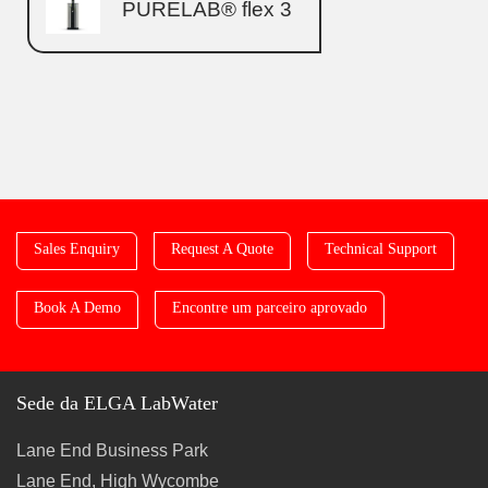
PURELAB® flex 3
Sales Enquiry
Request A Quote
Technical Support
Book A Demo
Encontre um parceiro aprovado
Sede da ELGA LabWater
Lane End Business Park
Lane End, High Wycombe