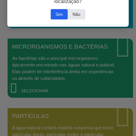
localização?
gases dissolvidos têm em equipamentos de
laboratório e sistemas de água de laboratório.
Sim
Não
SELECIONAR
MICRORGANISMOS E BACTÉRIAS
As bactérias são o principal microrganismo
tipicamente encontrado nas águas natural e potável.
Elas podem ter interferência direta em experiências
ou através de subprodutos.
SELECIONAR
PARTÍCULAS
A água natural conterá matéria suspensa que inclui
partículas duras, partículas moles e partículas