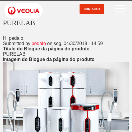
Pular
para
CONTACTO
Open Menu
o
conteúdo
PURELAB
principal
Hi pedalo
Submitted by
pedalo
on
seg, 04/30/2018 - 14:59
Título do Blogue da página do produto
PURELAB
Imagem do Blogue da página do produto