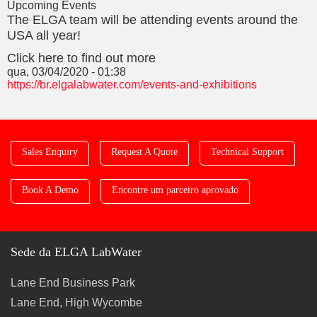
Upcoming Events
The ELGA team will be attending events around the
USA all year!
Click here to find out more
qua, 03/04/2020 - 01:38
https://br.elgalabwater.com/events-and-exhibitions
Sales Enquiry
Request A Quote
Technical Support
Book A Demo
Encontre um parceiro aprovado
Sede da ELGA LabWater
Lane End Business Park
Lane End, High Wycombe