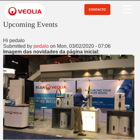
Pular
para
CONTACTO
Open Menu
o
conteúdo
Upcoming Events
principal
Hi pedalo
Submitted by
pedalo
on
Mon, 03/02/2020 - 07:06
Imagem das novidades da página inicial