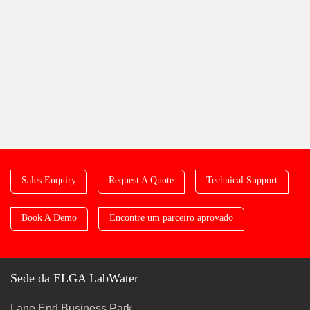
Sales Enquiry
Request A Quote
Technical Support
Book A Demo
Encontre um parceiro aprovado
Sede da ELGA LabWater
Lane End Business Park