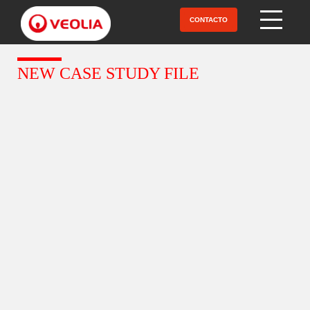
Pular
para
CONTACTO
Open Menu
o
conteúdo
principal
NEW CASE STUDY FILE