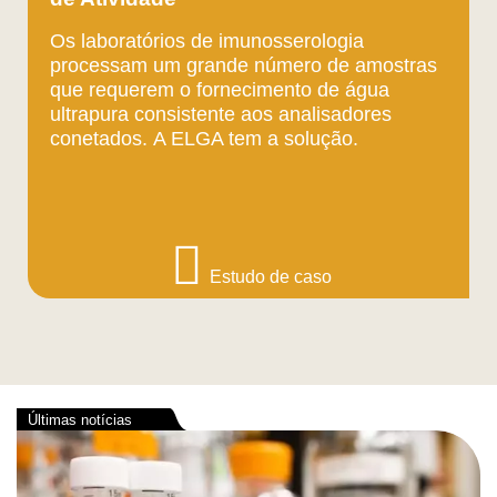
Os laboratórios de imunosserologia
processam um grande número de amostras
que requerem o fornecimento de água
ultrapura consistente aos analisadores
conetados. A ELGA tem a solução.
Estudo de caso